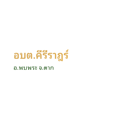
อบต.คีรีราษฎร์
อ.พบพระ จ.ตาก