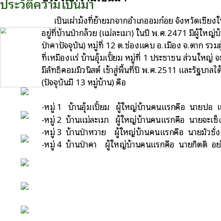
ประวัติความเป็นมา
เป็นเผ่าม้งที่ย้ายมาจากอำเภออมก๋อย จังหวัดเชียงให
อยู่ที่บ้านป่ากล้วย (แม่ละเมา) ในปี พ.ศ.2471 มีผู้ใหญ่
ป่าคาปัจจุบัน) หมู่ที่ 12 ต.ช่องแคบ อ.เมือง จ.ตาก ร
ที่เหมืองแร่ บ้านอุ้มเปี้ยม หมู่ที่ 1 ประชาชน ส่วนใหญ
มีลัทธิคอมมิวนิสต์ เข้าสู่พื้นที่ปี พ.ศ.2511 และรัฐบาล
(ปัจจุบันมี 13 หมู่บ้าน) คือ
หน้าหลัก
-หมู่ 1 บ้านอุ้มเปี้ยม ผู้ใหญ่บ้านคนแรกคือ นายปอ แ
-หมู่ 2 บ้านแม่ละเมา ผู้ใหญ่บ้านคนแรกคือ นายจะเซ็
กิจกรรม
-หมู่ 3 บ้านป่าหวาย ผู้ใหญ่บ้านคนแรกคือ นายมัวชั่ง
-หมู่ 4 บ้านป่าคา ผู้ใหญ่บ้านคนแรกคือ นายกิตติ อย
ข่าว e-GP
e-Service
e-Mail
ติดต่อเรา