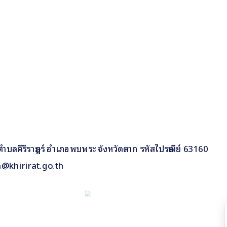
 9 ตำบลคีรีราษฎร์ อำเภอพบพระ จังหวัดตาก รหัสไปรษณีย์ 63160
n@khirirat.go.th