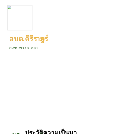
อบต.คีรีราษฎร์
อ.พบพระ จ.ตาก
ประวัติความเป็นมา