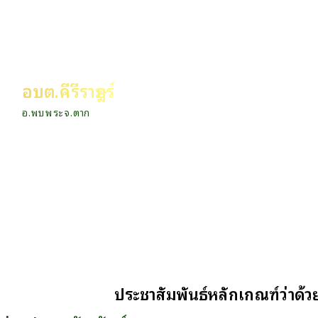
อบต.คีรีราษฎร์
อ.พบพระ จ.ตาก
ประชาสัมพันธ์หลักเกณฑ์ว่าด