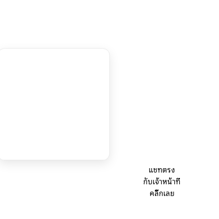
แชทตรง
กับเจ้าหน้าที่
คลิ๊กเลย