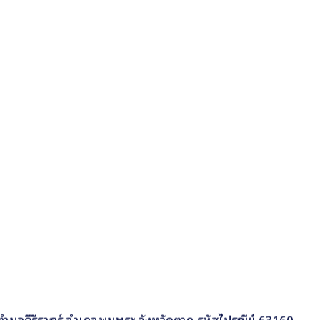
 9 ตำบลคีรีราษฎร์ อำเภอพบพระ จังหวัดตาก รหัสไปรษณีย์ 63160