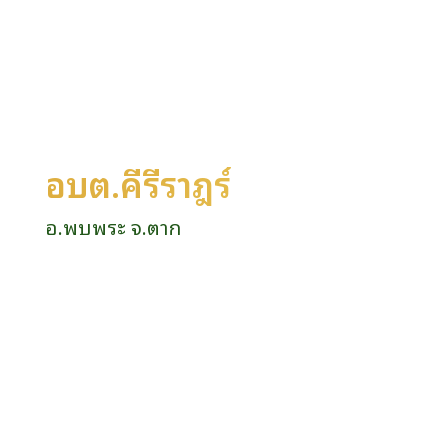
อบต.คีรีราษฎร์
อ.พบพระ จ.ตาก