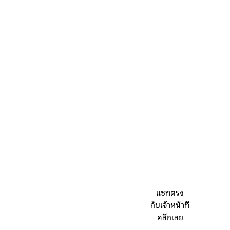
แชทตรง
กับเจ้าหน้าที่
คลิ๊กเลย