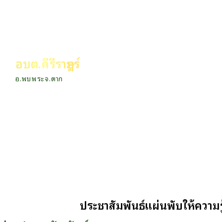
อบต.คีรีราษฎร์
อ.พบพระ จ.ตาก
หน้าหลัก
กิจกรรม
ข่าว e-GP
ประชาสัมพันธ์แผ่นพับให้ความรู
e-Service
e-Mail