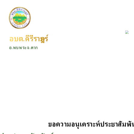
อบต.คีรีราษฎร์
อ.พบพระ จ.ตาก
ขอความอนุเคราะห์ประชาสัมพัน