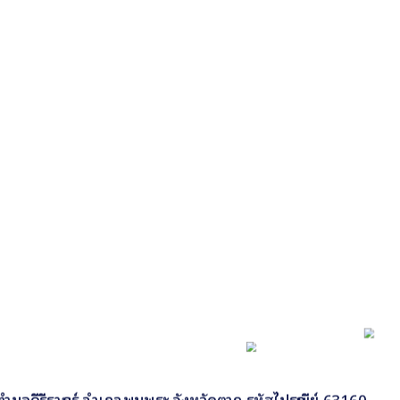
 9 ตำบลคีรีราษฎร์ อำเภอพบพระ จังหวัดตาก รหัสไปรษณีย์ 63160