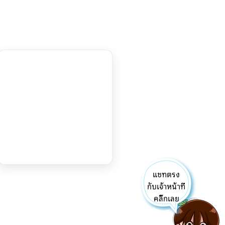
แชทตรง
กับเจ้าหน้าที่
คลิ๊กเลย