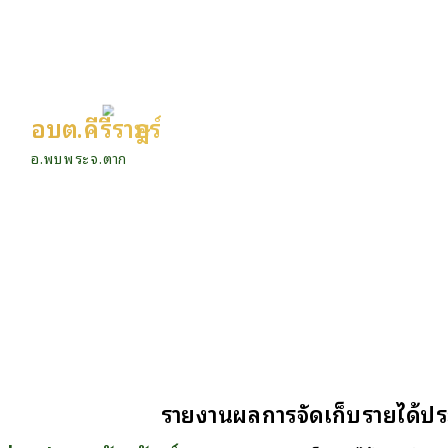
อบต.คีรีราษฎร์
อ.พบพระ จ.ตาก
รายงานผลการจัดเก็บรายได้ป