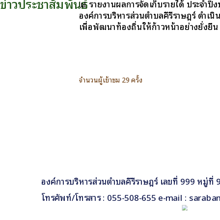
ข่าวประชาสัมพันธ์
📊 รายงานผลการจัดเก็บรายได้ ประจำปี
หน้าหลัก
องค์การบริหารส่วนตำบลคีรีราษฎร์ ดำเนิ
เพื่อพัฒนาท้องถิ่นให้ก้าวหน้าอย่างยั่งยืน
กิจกรรม
ข่าว e-GP
e-Service
e-Mail
จำนวนผู้เข้าชม 29 ครั้ง
ติดต่อเรา
Facebook
องค์การบริหารส่วนตำบลคีรีราษฎร์ เลขที่ 999 หมู่ท
โทรศัพท์/โทรสาร : 055-508-655 e-mail : saraba