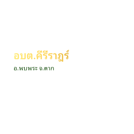
อบต.คีรีราษฎร์
อ.พบพระ จ.ตาก