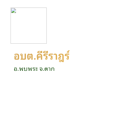
อบต.คีรีราษฎร์
อ.พบพระ จ.ตาก