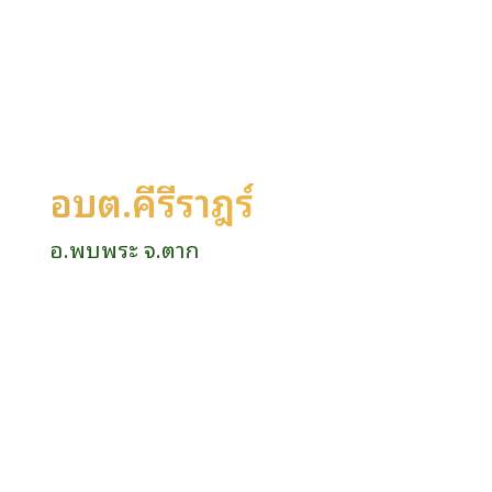
อบต.คีรีราษฎร์
อ.พบพระ จ.ตาก