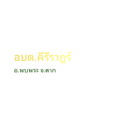
อบต.คีรีราษฎร์
อ.พบพระ จ.ตาก