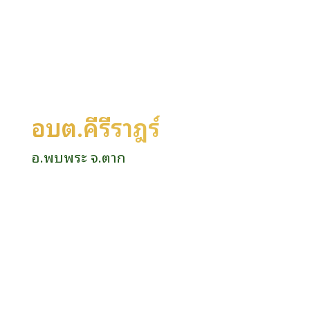
อบต.คีรีราษฎร์
อ.พบพระ จ.ตาก