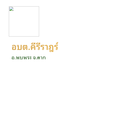
อบต.คีรีราษฎร์
อ.พบพระ จ.ตาก