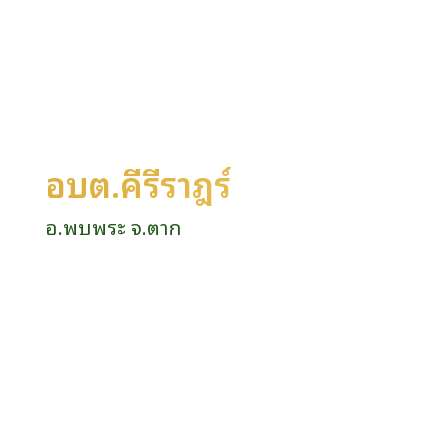
อบต.คีรีราษฎร์
อ.พบพระ จ.ตาก