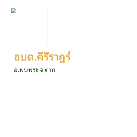
อบต.คีรีราษฎร์
อ.พบพระ จ.ตาก