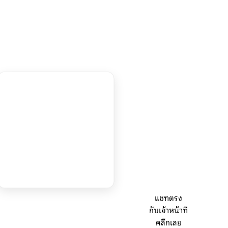
แชทตรง
กับเจ้าหน้าที่
คลิ๊กเลย