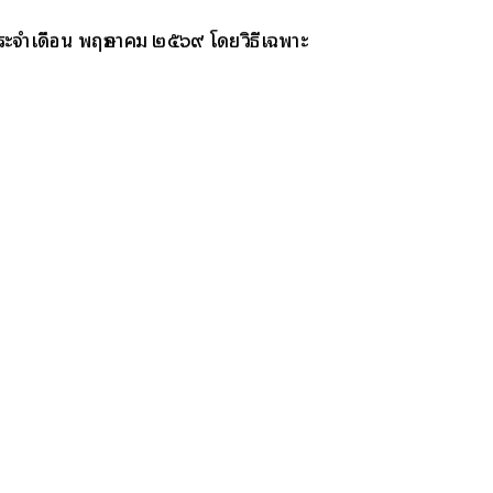
ระจำเดือน พฤษภาคม ๒๕๖๙ โดยวิธีเฉพาะ