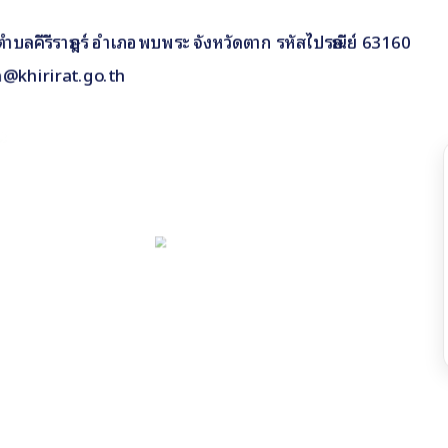
 9 ตำบลคีรีราษฎร์ อำเภอพบพระ จังหวัดตาก รหัสไปรษณีย์ 63160
n@khirirat.go.th