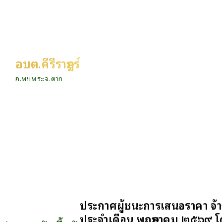
อบต.คีรีราษฎร์
อ.พบพระ จ.ตาก
ประกาศผู้ชนะการเสนอราคา จ้
ประจำเดือน พฤษภาคม ๒๕๖๙ โด