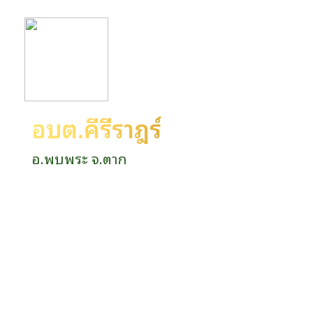
อบต.คีรีราษฎร์
อ.พบพระ จ.ตาก