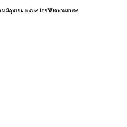
อน มิถุนายน ๒๕๖๙ โดยวิธีเฉพาะเจาะจง