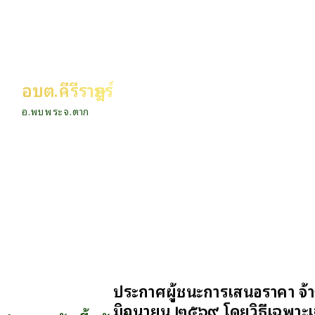
อบต.คีรีราษฎร์
อ.พบพระ จ.ตาก
ประกาศผู้ชนะการเสนอราคา จ้า
มิถุนายน ๒๕๖๙ โดยวิธีเฉพาะ