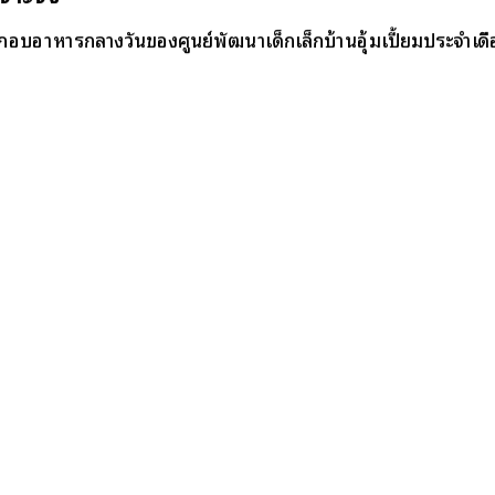
อบอาหารกลางวันของศูนย์พัฒนาเด็กเล็กบ้านอุ้มเปี้ยมประจำเดื