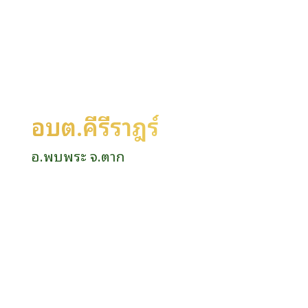
อบต.คีรีราษฎร์
อ.พบพระ จ.ตาก