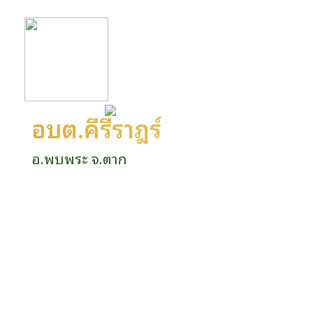
อบต.คีรีราษฎร์
อ.พบพระ จ.ตาก