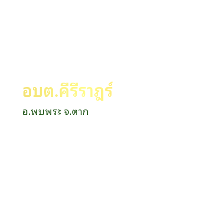
อบต.คีรีราษฎร์
อ.พบพระ จ.ตาก